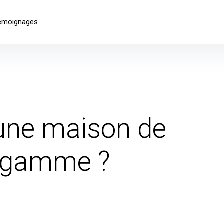
émoignages
 une maison de
e gamme ?