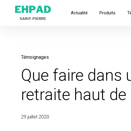
Skip
to
EHPAD Saint-Pierre
Actualité
Produits
T
Pour une retraite douce et paisible
content
Témoignages
Que faire dans
retraite haut d
29 juillet 2020