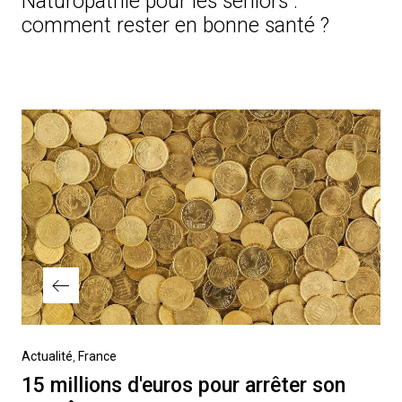
Naturopathie pour les seniors :
comment rester en bonne santé ?
Post
navigation
Previous
Actualité
France
Post
15 millions d'euros pour arrêter son