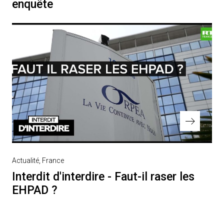
enquête
Next
Actualité
France
Post
Interdit d'interdire - Faut-il raser les
EHPAD ?